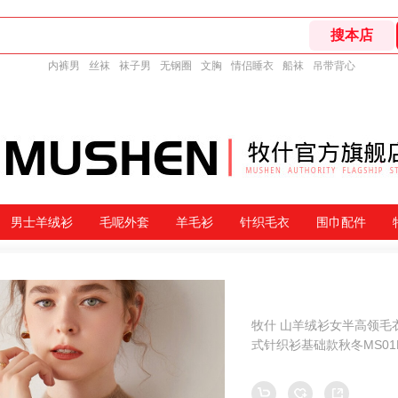
内裤男
丝袜
袜子男
无钢圈
文胸
情侣睡衣
船袜
吊带背心
男士羊绒衫
毛呢外套
羊毛衫
针织毛衣
围巾配件
牧什 山羊绒衫女半高领毛
式针织衫基础款秋冬MS01R