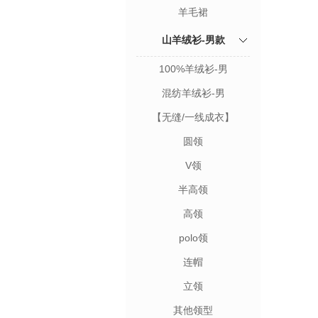
羊毛裙
山羊绒衫-男款
100%羊绒衫-男
混纺羊绒衫-男
【无缝/一线成衣】
圆领
V领
半高领
高领
polo领
连帽
立领
其他领型