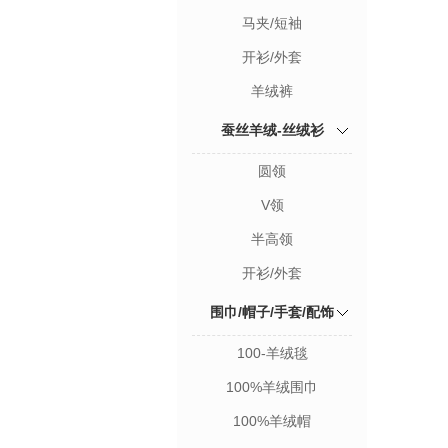
马夹/短袖
开衫/外套
羊绒裤
蚕丝羊绒-丝绒衫
圆领
V领
半高领
开衫/外套
围巾/帽子/手套/配饰
100-羊绒毯
100%羊绒围巾
100%羊绒帽