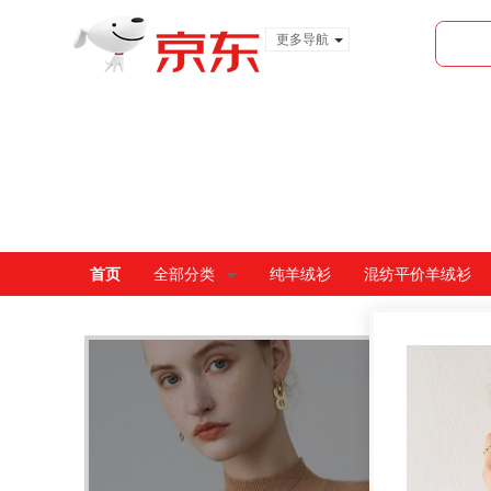
更多导航
服装城
食品
金融
首页
全部分类
纯羊绒衫
混纺平价羊绒衫