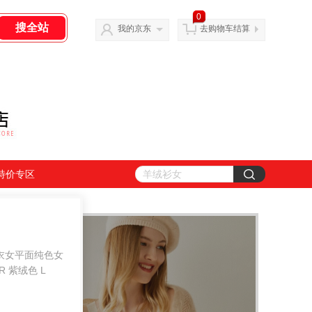
0
我的京东
去购物车结算
特价专区
衣女平面纯色女
 紫绒色 L