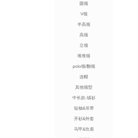
圆领
V领
半高领
高领
立领
堆堆领
polo领/翻领
连帽
其他领型
中长款-绒衫
短袖&吊带
开衫&外套
马甲&坎肩