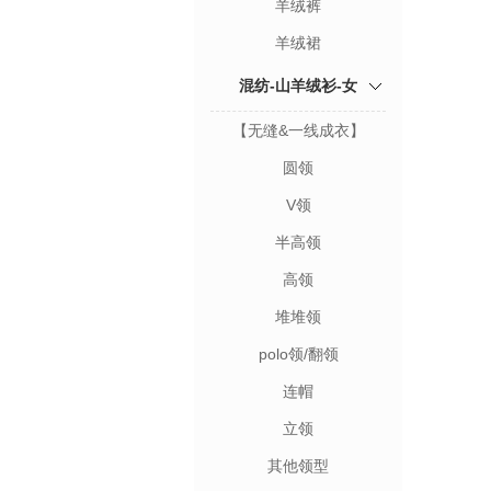
羊绒裤
羊绒裙
混纺-山羊绒衫-女
【无缝&一线成衣】
圆领
V领
半高领
高领
堆堆领
polo领/翻领
连帽
立领
其他领型